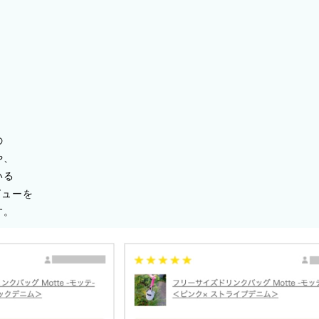
の
や、
いる
レビューを
す。