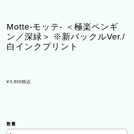
Motte-モッテ- ＜極楽ペンギ
ン／深緑＞ ※新バックルVer./
白インクプリント
¥3,800
税込
数量