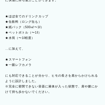
に快適に持ち運ぶことができます。
★ほぼ全てのドリンクカップ
★缶飲料（ロング缶も）
★紙パック（500㎖〜1ℓ）
★ペットボトル（〜1ℓ）
★水筒（〜1ℓ程度）
…に加えて、
★スマートフォン
★一眼レフカメラ
にも対応できることが分かり、ヒモの長さを肩からかけられる
ように設計しました。
※完全に密閉できない容器に液体が入った状態で、肩や腰にか
けて持ち歩かないでください。