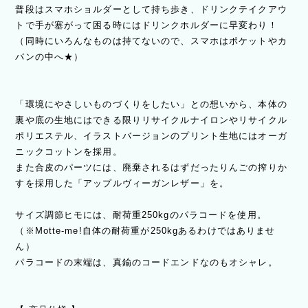
普段はスマホショルダーとして持ち歩き、ドリンクテイクアウ
トで手が塞がって困る時にはドリンクホルダーに早変わり！
（同時にいろんなものは持てないので、スマホはポケットやカ
バンの中へ★）
「環境にやさしいものづくりをしたい」との想いから、本体の
裏や底の生地にはできる限りリサイクルナイロンやリサイクル
ポリエステル、イラストバージョンのプリント生地にはオーガ
ニックコットンを採用。
また合皮のパーツには、廃棄されるはずだったりんごの搾りか
すを採用した「アップルヴィーガンレザー」を。
サイズ調節ヒモには、耐荷重250kgのパラコードを使用。
（※Motte-me!自体の耐荷重が250kgあるわけではありませ
ん）
パラコードの末端は、真鍮のコードエンドなのもオシャレ。