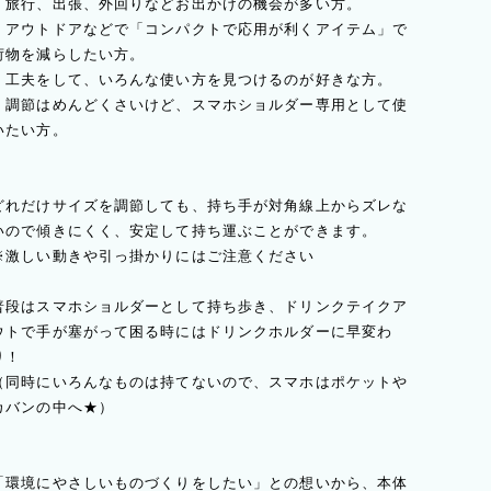
＊旅行、出張、外回りなどお出かけの機会が多い方。
＊アウトドアなどで「コンパクトで応用が利くアイテム」で
荷物を減らしたい方。
＊工夫をして、いろんな使い方を見つけるのが好きな方。
＊調節はめんどくさいけど、スマホショルダー専用として使
いたい方。
どれだけサイズを調節しても、持ち手が対角線上からズレな
いので傾きにくく、安定して持ち運ぶことができます。
※激しい動きや引っ掛かりにはご注意ください
普段はスマホショルダーとして持ち歩き、ドリンクテイクア
ウトで手が塞がって困る時にはドリンクホルダーに早変わ
り！
（同時にいろんなものは持てないので、スマホはポケットや
カバンの中へ★）
「環境にやさしいものづくりをしたい」との想いから、本体