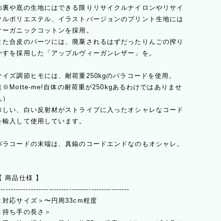
の裏や底の生地にはできる限りリサイクルナイロンやリサイ
クルポリエステル、イラストバージョンのプリント生地には
オーガニックコットンを採用。
また合皮のパーツには、廃棄されるはずだったりんごの搾り
かすを採用した「アップルヴィーガンレザー」を。
サイズ調節ヒモには、耐荷重250kgのパラコードを使用。
（※Motte-me!自体の耐荷重が250kgあるわけではありませ
ん）
珍しい、白い反射材がストライプに入ったオシャレなコード
を輸入して使用しています。
パラコードの末端は、真鍮のコードエンドなのもオシャレ。
【 商品仕様 】
----------------------------------------------------
＜対応サイズ＞〜円周33cm程度
＜持ち手の長さ＞