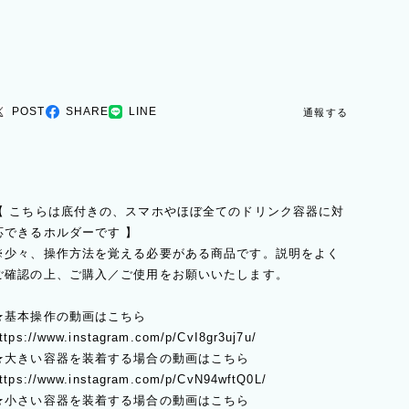
POST
SHARE
LINE
通報する
【 こちらは底付きの、スマホやほぼ全てのドリンク容器に対
応できるホルダーです 】
※少々、操作方法を覚える必要がある商品です。説明をよく
ご確認の上、ご購入／ご使用をお願いいたします。
★基本操作の動画はこちら
ttps://www.instagram.com/p/CvI8gr3uj7u/
★大きい容器を装着する場合の動画はこちら
ttps://www.instagram.com/p/CvN94wftQ0L/
★小さい容器を装着する場合の動画はこちら