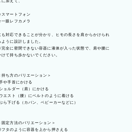
…に加えて、
★スマートフォン
★一眼レフカメラ
にも対応できることが分かり、ヒモの長さを肩からかけられ
るように設計しました。
※完全に密閉できない容器に液体が入った状態で、肩や腰に
かけて持ち歩かないでください。
＜持ち方のバリエーション＞
▪️手や手首にかける
▪️ショルダー（肩）にかける
▪️ウエスト（腰）にベルトのように着ける
▪️ぶら下げる（カバン、ベビーカーなどに）
＜固定方法のバリエーション＞
◎フタのように容器を上から押さえる