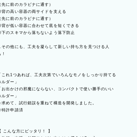
（先に前のカラビナに通す）
◎背の高い容器の両サイドを支える
（先に前のカラビナに通す）
◎背が低い容器に合わせて底を短くできる
◎下のスキマから落ちないよう落下防止
…その他にも、工夫を凝らして新しい持ち方を見つける人
も！
「これ1つあれば、工夫次第でいろんなモノをしっかり持てる
ホルダー」
「お出かけの邪魔にならない、コンパクトで使い勝手のいい
ホルダー」
を求めて、試行錯誤を重ねて構造を開発しました。
※特許申請済
【 こんな方にピッタリ！ 】