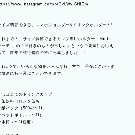
ttps://www.instagram.com/p/CvLWyiGNiEp/
サイズ調節できる、スマホショルダー&ドリンクホルダー＊*
これまでの、サイズ調節できるカップ専用ホルダー『Motte-
モッテ-』の「底付きのものが欲しい」というご要望にお応え
して、数年の試行錯誤の末に完成しました…！
これ1つで、いろんな物をいろんな持ち方で、手がふさがらず
に快適に持ち運ぶことができます。
★ほぼ全てのドリンクカップ
★缶飲料（ロング缶も）
★紙パック（500㎖〜1ℓ）
★ペットボトル（〜1ℓ）
★水筒（〜1ℓ程度）