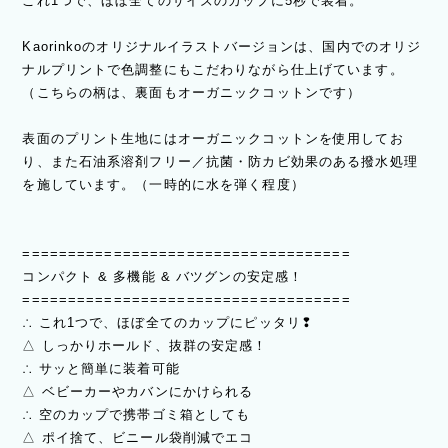
これ1つで、ほぼ全てのサイズのカップに5秒で装着。
Kaorinkoのオリジナルイラストバージョンは、国内でのオリジ
ナルプリントで色調整にもこだわりながら仕上げています。
（こちらの柄は、裏面もオーガニックコットンです）
表面のプリント生地にはオーガニックコットンを使用してお
り、また石油系溶剤フリー／抗菌・防カビ効果のある撥水処理
を施しています。（一時的に水を弾く程度）
====================================
コンパクト & 多機能 & バツグンの安定感！
====================================
∴ これ1つで、ほぼ全てのカップにピッタリ❢
△ しっかりホールド、抜群の安定感！
∴ サッと簡単に装着可能
△ ベビーカーやカバンにかけられる
∴ 空のカップで携帯ゴミ箱としても
△ ポイ捨て、ビニール袋削減でエコ