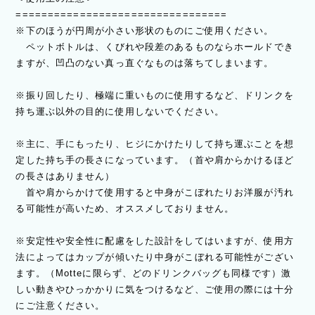
=================================
※下のほうが円周が小さい形状のものにご使用ください。
ペットボトルは、くびれや段差のあるものならホールドでき
ますが、凹凸のない真っ直ぐなものは落ちてしまいます。
※振り回したり、極端に重いものに使用するなど、ドリンクを
持ち運ぶ以外の目的に使用しないでください。
※主に、手にもったり、ヒジにかけたりして持ち運ぶことを想
定した持ち手の長さになっています。（首や肩からかけるほど
の長さはありません）
首や肩からかけて使用すると中身がこぼれたりお洋服が汚れ
る可能性が高いため、オススメしておりません。
※安定性や安全性に配慮をした設計をしてはいますが、使用方
法によってはカップが傾いたり中身がこぼれる可能性がござい
ます。（Motteに限らず、どのドリンクバッグも同様です）激
しい動きやひっかかりに気をつけるなど、ご使用の際には十分
にご注意ください。