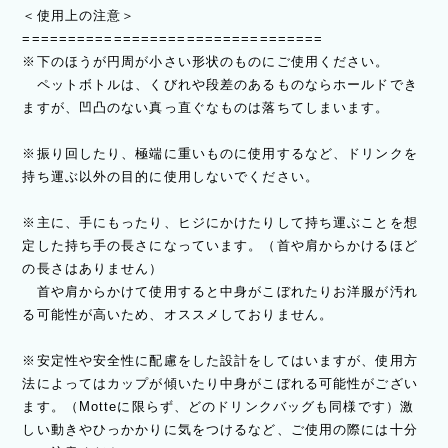
＜使用上の注意＞
=================================
※下のほうが円周が小さい形状のものにご使用ください。
ペットボトルは、くびれや段差のあるものならホールドでき
ますが、凹凸のない真っ直ぐなものは落ちてしまいます。
※振り回したり、極端に重いものに使用するなど、ドリンクを
持ち運ぶ以外の目的に使用しないでください。
※主に、手にもったり、ヒジにかけたりして持ち運ぶことを想
定した持ち手の長さになっています。（首や肩からかけるほど
の長さはありません）
首や肩からかけて使用すると中身がこぼれたりお洋服が汚れ
る可能性が高いため、オススメしておりません。
※安定性や安全性に配慮をした設計をしてはいますが、使用方
法によってはカップが傾いたり中身がこぼれる可能性がござい
ます。（Motteに限らず、どのドリンクバッグも同様です）激
しい動きやひっかかりに気をつけるなど、ご使用の際には十分