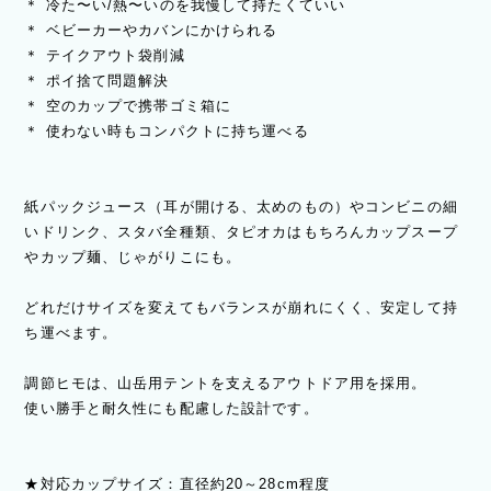
＊ 冷た〜い/熱〜いのを我慢して持たくていい
＊ ベビーカーやカバンにかけられる
＊ テイクアウト袋削減
＊ ポイ捨て問題解決
＊ 空のカップで携帯ゴミ箱に
＊ 使わない時もコンパクトに持ち運べる
紙パックジュース（耳が開ける、太めのもの）やコンビニの細
いドリンク、スタバ全種類、タピオカはもちろんカップスープ
やカップ麺、じゃがりこにも。
どれだけサイズを変えてもバランスが崩れにくく、安定して持
ち運べます。
調節ヒモは、山岳用テントを支えるアウトドア用を採用。
使い勝手と耐久性にも配慮した設計です。
★対応カップサイズ：直径約20～28cm程度