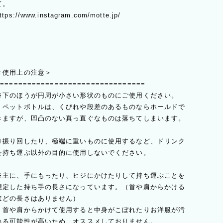
て。
ttps://www.instagram.com/motte.jp/
＜使用上の注意＞
=================================
※下のほうが円周が小さい形状のものにご使用ください。
ペットボトルは、くびれや段差のあるものならホールドで
きますが、凹凸のない真っ直ぐなものは落ちてしまいます。
※振り回したり、極端に重いものに使用するなど、ドリンク
を持ち運ぶ以外の目的に使用しないでください。
※主に、手にもったり、ヒジにかけたりして持ち運ぶことを
想定した持ち手の長さになっています。（首や肩からかける
ほどの長さはありません）
首や肩からかけて使用すると中身がこぼれたりお洋服が汚
れる可能性が高いため、オススメしておりません。