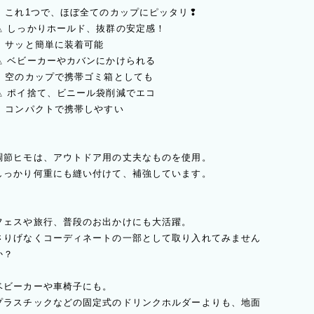
∴ これ1つで、ほぼ全てのカップにピッタリ❢
△ しっかりホールド、抜群の安定感！
∴ サッと簡単に装着可能
△ ベビーカーやカバンにかけられる
∴ 空のカップで携帯ゴミ箱としても
△ ポイ捨て、ビニール袋削減でエコ
∴ コンパクトで携帯しやすい
調節ヒモは、アウトドア用の丈夫なものを使用。
しっかり何重にも縫い付けて、補強しています。
フェスや旅行、普段のお出かけにも大活躍。
さりげなくコーディネートの一部として取り入れてみません
か？
ベビーカーや車椅子にも。
プラスチックなどの固定式のドリンクホルダーよりも、地面