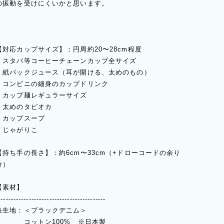
の振動を受けにくいかと思います。
【対応カップサイズ】：円周約20〜28cm程度
・スタバ等コーヒーチェーンカップ全サイズ
・紙パックジュース（耳が開ける、太めのもの）
・コンビニの細身のカップドリンク
・カップ麺レギュラーサイズ
・太めのタピオカ
・カップスープ
・じゃがりこ
【持ち手の長さ】：約6cm〜33cm（+ドローコードの余り
分）
【素材】
------------------------------------------
表生地：＜ブラックデニム＞
コットン100% ※日本製