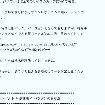
これ1つで、ほぼ全てのサイズのカップに5秒で装着。
シンプルでさりげなくオシャレなデニム生地バージョンで
す。
※写真は旧バックルバージョンとなっておりますが、持ち手
をぐっと短くできる新バックルVer.に切り替わっておりま
す。
ttps://www.instagram.com/reel/DEOckYQyJKL/?
gsh=MW5yaGtwYTVhbXk0aQ==
※こちらは撥水処理施しておりません。
持ち手と、チラリと見える裏地のカラーをお楽しみくださ
い。
====================================
コンパクト & 多機能 & バツグンの安定感！
====================================