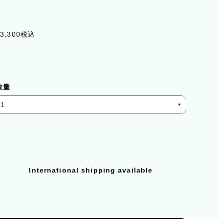
3,300
税込
数量
International shipping available